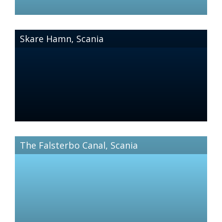
tradicionales que harán sus papilas gustativas explotar con
sabor. Los más valorados lugares cuentan con nombres
como: Daniel Berlin Krog, Vollmers, Globetrotter, Bullen och
Bonans Café, Restaurang Glada Ankan, Brod Och Vanner,
Skare Hamn, Scania
Bantorget 9 y Ambiance a Vindakra. Disfrute de unas
vacaciones relajantes en esta maravillosa región y no será
decepcionado. Los monumentos históricos y naturales únicos
en esta zona van a satisfacer hasta al más pretencioso de los
turistas y proporcionarán una experiencia que es
absolutamente inolvidable.
The Falsterbo Canal, Scania