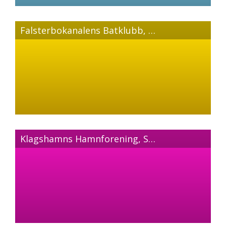
Falsterbokanalens Batklubb, Scania
Klagshamns Hamnforening, Scania