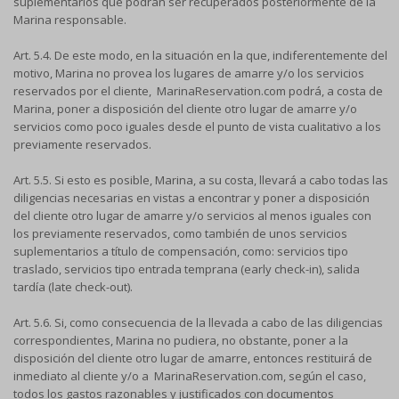
suplementarios que podrán ser recuperados posteriormente de la
Marina responsable.
Art. 5.4. De este modo, en la situación en la que, indiferentemente del
motivo, Marina no provea los lugares de amarre y/o los servicios
reservados por el cliente, MarinaReservation.com podrá, a costa de
Marina, poner a disposición del cliente otro lugar de amarre y/o
servicios como poco iguales desde el punto de vista cualitativo a los
previamente reservados.
Art. 5.5. Si esto es posible, Marina, a su costa, llevará a cabo todas las
diligencias necesarias en vistas a encontrar y poner a disposición
del cliente otro lugar de amarre y/o servicios al menos iguales con
los previamente reservados, como también de unos servicios
suplementarios a título de compensación, como: servicios tipo
traslado, servicios tipo entrada temprana (early check-in), salida
tardía (late check-out).
Art. 5.6. Si, como consecuencia de la llevada a cabo de las diligencias
correspondientes, Marina no pudiera, no obstante, poner a la
disposición del cliente otro lugar de amarre, entonces restituirá de
inmediato al cliente y/o a MarinaReservation.com, según el caso,
todos los gastos razonables y justificados con documentos