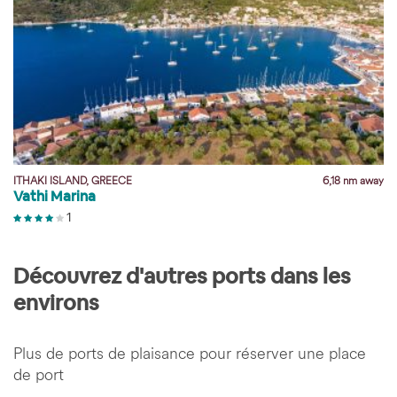
y
ITHAKI ISLAND, GREECE
6,18 nm away
Vathi Marina
1
Découvrez d'autres ports dans les
environs
Plus de ports de plaisance pour réserver une place
de port