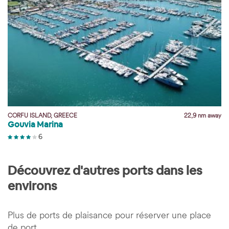
y
CORFU ISLAND, GREECE
22,9 nm away
Gouvia Marina
6
Découvrez d'autres ports dans les
environs
Plus de ports de plaisance pour réserver une place
de port